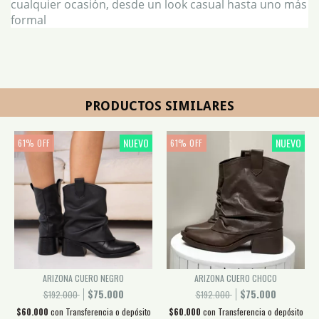
cualquier ocasión, desde un look casual hasta uno más
formal
PRODUCTOS SIMILARES
NUEVO
NUEVO
61
%
OFF
61
%
OFF
ARIZONA CUERO NEGRO
ARIZONA CUERO CHOCO
$75.000
$75.000
$192.000
$192.000
$60.000
con
Transferencia o depósito
$60.000
con
Transferencia o depósito