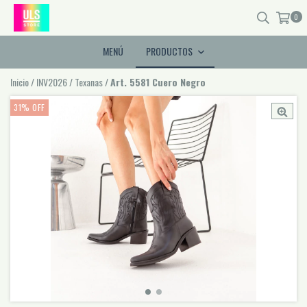
0
MENÚ
PRODUCTOS
Inicio
/
INV2026
/
Texanas
/
Art. 5581 Cuero Negro
31
%
OFF