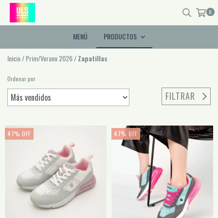
0
MENÚ
PRODUCTOS
Inicio
/
Prim/Verano 2026
/
Zapatillas
Ordenar por
FILTRAR
47
%
OFF
47
%
OFF