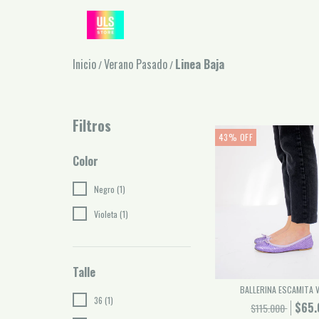
Inicio
Verano Pasado
Linea Baja
/
/
Filtros
43
%
OFF
Color
Negro (1)
Violeta (1)
Talle
BALLERINA ESCAMITA 
36 (1)
$65.
$115.000