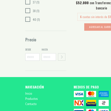
$52.000
con
Transferenc
37 (1)
bancario
38 (1)
6
cuotas sin interés de
$
40 (1)
AGREGAR AL CARR
Precio
DESDE
HASTA
NAVEGACIÓN
MEDIOS DE PAGO
Inicio
Productos
Contacto