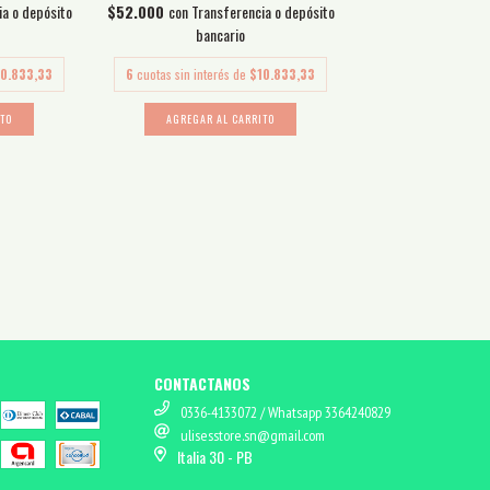
ia o depósito
$52.000
con
Transferencia o depósito
bancario
10.833,33
6
cuotas sin interés de
$10.833,33
ITO
AGREGAR AL CARRITO
CONTACTANOS
0336-4133072 / Whatsapp 3364240829
ulisesstore.sn@gmail.com
Italia 30 - PB