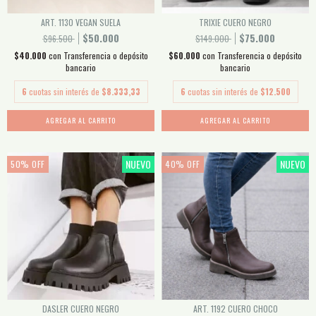
ART. 1130 VEGAN SUELA
TRIXIE CUERO NEGRO
$50.000
$75.000
$96.500
$149.000
$40.000
con
Transferencia o depósito
$60.000
con
Transferencia o depósito
bancario
bancario
6
cuotas sin interés de
$8.333,33
6
cuotas sin interés de
$12.500
AGREGAR AL CARRITO
AGREGAR AL CARRITO
NUEVO
NUEVO
50
%
OFF
40
%
OFF
DASLER CUERO NEGRO
ART. 1192 CUERO CHOCO