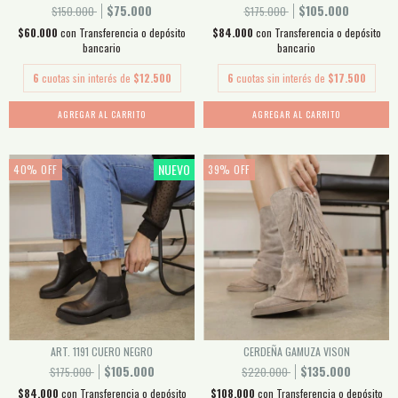
$75.000
$105.000
$150.000
$175.000
$60.000
con
Transferencia o depósito
$84.000
con
Transferencia o depósito
bancario
bancario
6
cuotas sin interés de
$12.500
6
cuotas sin interés de
$17.500
AGREGAR AL CARRITO
AGREGAR AL CARRITO
NUEVO
40
%
OFF
39
%
OFF
ART. 1191 CUERO NEGRO
CERDEÑA GAMUZA VISON
$105.000
$135.000
$175.000
$220.000
$84.000
con
Transferencia o depósito
$108.000
con
Transferencia o depósito