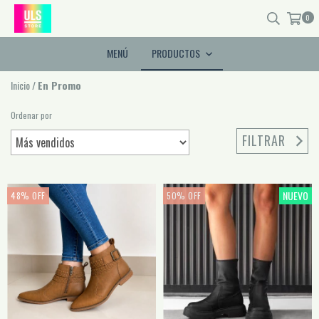
0
MENÚ
PRODUCTOS
Inicio
/
En Promo
Ordenar por
FILTRAR
NUEVO
48
%
OFF
50
%
OFF