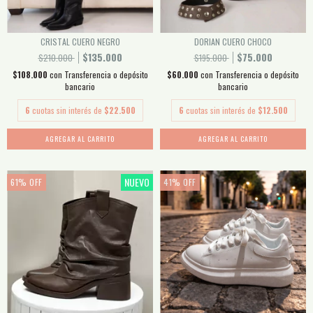
CRISTAL CUERO NEGRO
DORIAN CUERO CHOCO
$135.000
$75.000
$210.000
$195.000
$108.000
con
Transferencia o depósito
$60.000
con
Transferencia o depósito
bancario
bancario
6
cuotas sin interés de
$22.500
6
cuotas sin interés de
$12.500
AGREGAR AL CARRITO
AGREGAR AL CARRITO
NUEVO
61
%
OFF
41
%
OFF