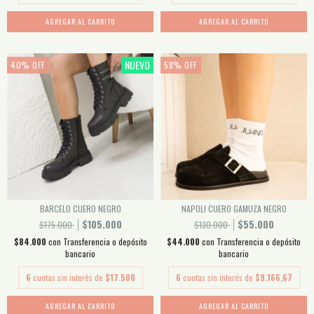
AGREGAR AL CARRITO
AGREGAR AL CARRITO
NUEVO
40
%
OFF
58
%
OFF
BARCELO CUERO NEGRO
NAPOLI CUERO GAMUZA NEGRO
$105.000
$55.000
$175.000
$130.000
$84.000
con
Transferencia o depósito
$44.000
con
Transferencia o depósito
bancario
bancario
6
cuotas sin interés de
$17.500
6
cuotas sin interés de
$9.166,67
AGREGAR AL CARRITO
AGREGAR AL CARRITO