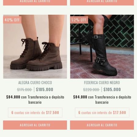
AGREGAR AL CARRITO
AGREGAR AL CARRITO
40
%
OFF
52
%
OFF
ALEGRA CUERO CHOCO
FEDERICA CUERO NEGRO
$105.000
$105.000
$175.000
$220.000
$84.000
con
Transferencia o depósito
$84.000
con
Transferencia o depósito
bancario
bancario
6
cuotas sin interés de
$17.500
6
cuotas sin interés de
$17.500
AGREGAR AL CARRITO
AGREGAR AL CARRITO