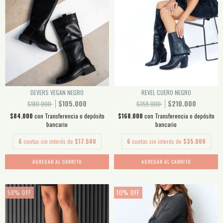
DEVERS VEGAN NEGRO
REVEL CUERO NEGRO
$105.000
$210.000
$180.000
$359.000
$84.000
con
Transferencia o depósito
$168.000
con
Transferencia o depósito
bancario
bancario
6
cuotas sin interés de
$17.500
6
cuotas sin interés de
$35.000
AGREGAR AL CARRITO
AGREGAR AL CARRITO
58
%
OFF
10
%
OFF