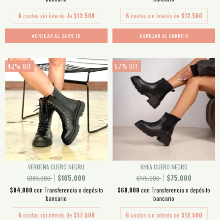
6
cuotas sin interés de
$12.500
6
cuotas sin interés de
$12.500
AGREGAR AL CARRITO
AGREGAR AL CARRITO
42
%
OFF
57
%
OFF
VERBENA CUERO NEGRO
KHEA CUERO NEGRO
$105.000
$75.000
$180.000
$175.000
$84.000
con
Transferencia o depósito
$60.000
con
Transferencia o depósito
bancario
bancario
6
cuotas sin interés de
$17.500
6
cuotas sin interés de
$12.500