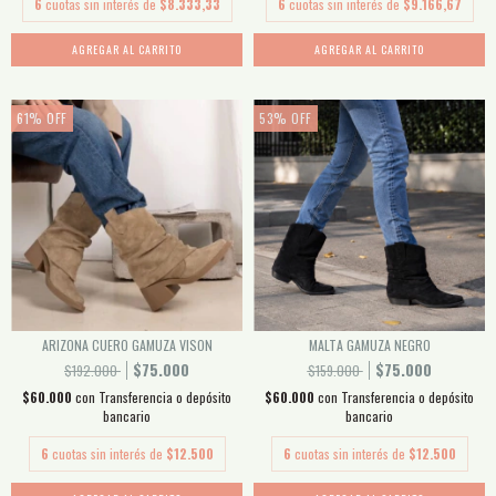
6
cuotas sin interés de
$8.333,33
6
cuotas sin interés de
$9.166,67
AGREGAR AL CARRITO
AGREGAR AL CARRITO
61
%
OFF
53
%
OFF
ARIZONA CUERO GAMUZA VISON
MALTA GAMUZA NEGRO
$75.000
$75.000
$192.000
$159.000
$60.000
con
Transferencia o depósito
$60.000
con
Transferencia o depósito
bancario
bancario
6
cuotas sin interés de
$12.500
6
cuotas sin interés de
$12.500