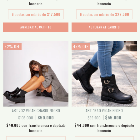
bancario
bancario
6
cuotas sin interés de
$17.500
6
cuotas sin interés de
$22.500
AGREGAR AL CARRITO
AGREGAR AL CARRITO
52
%
OFF
45
%
OFF
ART.702 VEGAN CHAROL NEGRO
ART. 1640 VEGAN NEGRO
$50.000
$55.000
$105.000
$99.900
$40.000
con
Transferencia o depósito
$44.000
con
Transferencia o depósito
bancario
bancario