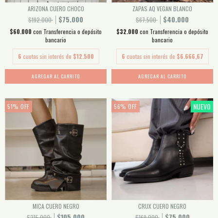
ARIZONA CUERO CHOCO
ZAPAS AQ VEGAN BLANCO
$75.000
$40.000
$192.000
$67.500
$60.000
con
Transferencia o depósito
$32.000
con
Transferencia o depósito
bancario
bancario
6
cuotas sin interés de
$12.500
6
cuotas sin interés de
$6.666,67
AGREGAR AL CARRITO
AGREGAR AL CARRITO
NUEVO
51
%
OFF
56
%
OFF
MICA CUERO NEGRO
CRUX CUERO NEGRO
$105.000
$75.000
$215.000
$169.000