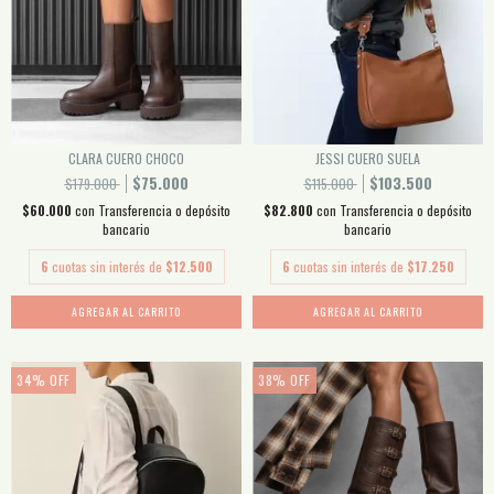
CLARA CUERO CHOCO
JESSI CUERO SUELA
$75.000
$103.500
$179.000
$115.000
$60.000
con
Transferencia o depósito
$82.800
con
Transferencia o depósito
bancario
bancario
6
cuotas sin interés de
$12.500
6
cuotas sin interés de
$17.250
AGREGAR AL CARRITO
AGREGAR AL CARRITO
34
%
OFF
38
%
OFF