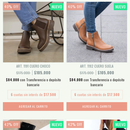
NUEVO
NUEVO
40
%
OFF
40
%
OFF
ART. 1191 CUERO CHOCO
ART. 1192 CUERO SUELA
$105.000
$105.000
$175.000
$175.000
$84.000
con
Transferencia o depósito
$84.000
con
Transferencia o depósito
bancario
bancario
6
cuotas sin interés de
$17.500
6
cuotas sin interés de
$17.500
AGREGAR AL CARRITO
AGREGAR AL CARRITO
NUEVO
NUEVO
42
%
OFF
42
%
OFF