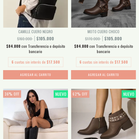
CAMILLE CUERO NEGRO
MOTO CUERO CHOCO
$105.000
$105.000
$160.000
$170.000
$84.000
con
Transferencia o depósito
$84.000
con
Transferencia o depósito
bancario
bancario
6
cuotas sin interés de
$17.500
6
cuotas sin interés de
$17.500
AGREGAR AL CARRITO
AGREGAR AL CARRITO
NUEVO
NUEVO
36
%
OFF
62
%
OFF