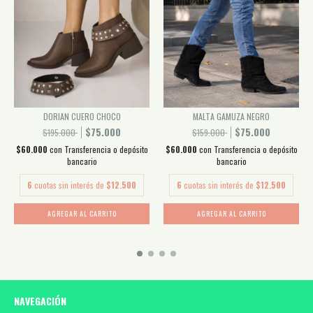
DORIAN CUERO CHOCO
MALTA GAMUZA NEGRO
$75.000
$75.000
$195.000
$159.000
$60.000
con
Transferencia o depósito
$60.000
con
Transferencia o depósito
bancario
bancario
6
cuotas sin interés de
$12.500
6
cuotas sin interés de
$12.500
AGREGAR AL CARRITO
AGREGAR AL CARRITO
NAVEGACIÓN