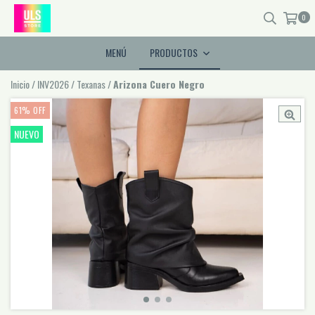
0
MENÚ
PRODUCTOS
Inicio
/
INV2026
/
Texanas
/
Arizona Cuero Negro
61
%
OFF
NUEVO