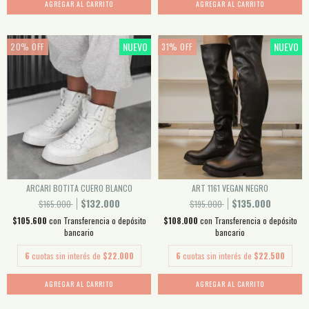
AGREGAR AL CARRITO
AGREGAR AL CARRITO
NUEVO
NUEVO
20
%
OFF
31
%
OFF
ARCARI BOTITA CUERO BLANCO
ART 1161 VEGAN NEGRO
$132.000
$135.000
$165.000
$195.000
$105.600
con
Transferencia o depósito
$108.000
con
Transferencia o depósito
bancario
bancario
6
cuotas sin interés de
$22.000
6
cuotas sin interés de
$22.500
AGREGAR AL CARRITO
AGREGAR AL CARRITO