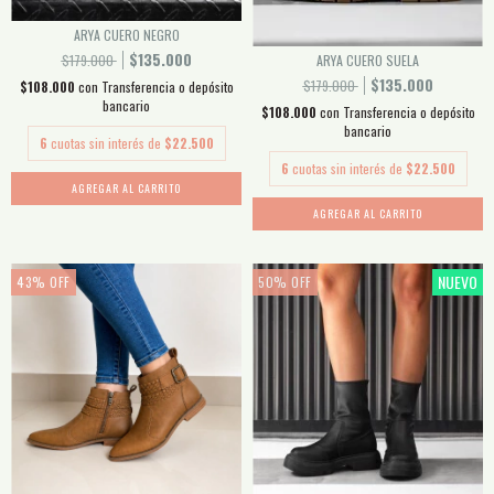
ARYA CUERO NEGRO
$135.000
ARYA CUERO SUELA
$179.000
$135.000
$179.000
$108.000
con
Transferencia o depósito
bancario
$108.000
con
Transferencia o depósito
bancario
6
cuotas sin interés de
$22.500
6
cuotas sin interés de
$22.500
AGREGAR AL CARRITO
AGREGAR AL CARRITO
NUEVO
43
%
OFF
50
%
OFF