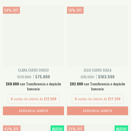
58
%
OFF
10
%
OFF
CLARA CUERO CHOCO
JESSI CUERO SUELA
$75.000
$103.500
$179.000
$115.000
$60.000
con
Transferencia o depósito
$82.800
con
Transferencia o depósito
bancario
bancario
6
cuotas sin interés de
$12.500
6
cuotas sin interés de
$17.250
AGREGAR AL CARRITO
AGREGAR AL CARRITO
NUEVO
NUEVO
42
%
OFF
25
%
OFF