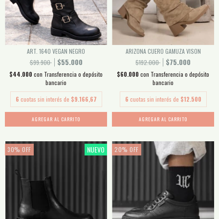
ART. 1640 VEGAN NEGRO
ARIZONA CUERO GAMUZA VISON
$55.000
$75.000
$99.900
$192.000
$44.000
con
Transferencia o depósito
$60.000
con
Transferencia o depósito
bancario
bancario
6
cuotas sin interés de
$9.166,67
6
cuotas sin interés de
$12.500
AGREGAR AL CARRITO
AGREGAR AL CARRITO
NUEVO
30
%
OFF
20
%
OFF