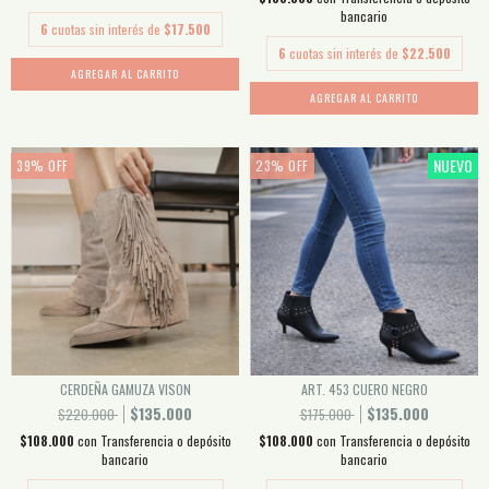
bancario
6
cuotas sin interés de
$17.500
6
cuotas sin interés de
$22.500
AGREGAR AL CARRITO
AGREGAR AL CARRITO
NUEVO
39
%
OFF
23
%
OFF
CERDEÑA GAMUZA VISON
ART. 453 CUERO NEGRO
$135.000
$135.000
$220.000
$175.000
$108.000
con
Transferencia o depósito
$108.000
con
Transferencia o depósito
bancario
bancario