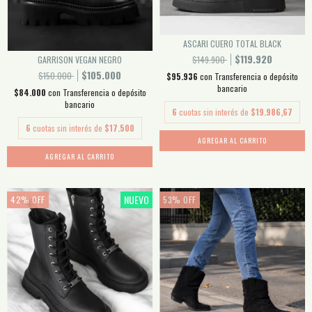
ASCARI CUERO TOTAL BLACK
$119.920
$149.900
GARRISON VEGAN NEGRO
$105.000
$150.000
$95.936
con
Transferencia o depósito
bancario
$84.000
con
Transferencia o depósito
bancario
6
cuotas sin interés de
$19.986,67
6
cuotas sin interés de
$17.500
AGREGAR AL CARRITO
AGREGAR AL CARRITO
NUEVO
42
%
OFF
53
%
OFF