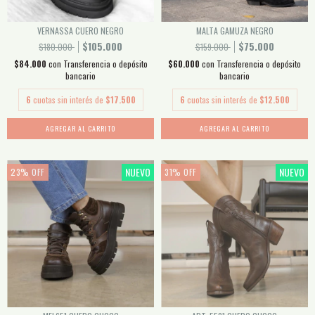
VERNASSA CUERO NEGRO
MALTA GAMUZA NEGRO
$105.000
$75.000
$180.000
$159.000
$84.000
con
Transferencia o depósito
$60.000
con
Transferencia o depósito
bancario
bancario
6
cuotas sin interés de
$17.500
6
cuotas sin interés de
$12.500
AGREGAR AL CARRITO
AGREGAR AL CARRITO
NUEVO
NUEVO
23
%
OFF
31
%
OFF