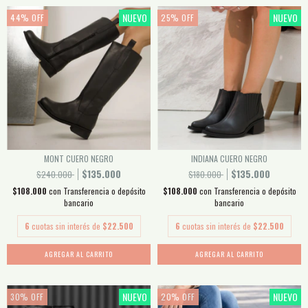
NUEVO
NUEVO
44
%
OFF
25
%
OFF
MONT CUERO NEGRO
INDIANA CUERO NEGRO
$135.000
$135.000
$240.000
$180.000
$108.000
con
Transferencia o depósito
$108.000
con
Transferencia o depósito
bancario
bancario
6
cuotas sin interés de
$22.500
6
cuotas sin interés de
$22.500
AGREGAR AL CARRITO
AGREGAR AL CARRITO
NUEVO
NUEVO
30
%
OFF
20
%
OFF