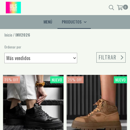
0
MENÚ
PRODUCTOS
Inicio
/
INV2026
Ordenar por
FILTRAR
NUEVO
NUEVO
25
%
OFF
25
%
OFF