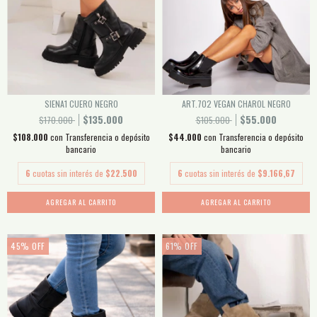
SIENA1 CUERO NEGRO
ART.702 VEGAN CHAROL NEGRO
$135.000
$55.000
$170.000
$105.000
$108.000
con
Transferencia o depósito
$44.000
con
Transferencia o depósito
bancario
bancario
6
cuotas sin interés de
$22.500
6
cuotas sin interés de
$9.166,67
AGREGAR AL CARRITO
AGREGAR AL CARRITO
45
%
OFF
61
%
OFF