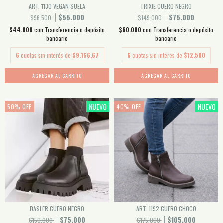
ART. 1130 VEGAN SUELA
TRIXIE CUERO NEGRO
$55.000
$75.000
$96.500
$149.000
$44.000
con
Transferencia o depósito
$60.000
con
Transferencia o depósito
bancario
bancario
6
cuotas sin interés de
$9.166,67
6
cuotas sin interés de
$12.500
AGREGAR AL CARRITO
AGREGAR AL CARRITO
NUEVO
NUEVO
50
%
OFF
40
%
OFF
DASLER CUERO NEGRO
ART. 1192 CUERO CHOCO
$75.000
$105.000
$150.000
$175.000