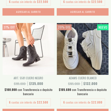
6
cuotas sin interés de
$22.500
6
cuotas sin interés de
$22.500
AGREGAR AL CARRITO
AGREGAR AL CARRITO
NUEVO
31
%
OFF
20
%
OFF
ART. 5581 CUERO NEGRO
ADAMS CUERO BLANCO
$135.000
$132.000
$195.000
$165.000
$108.000
con
Transferencia o depósito
$105.600
con
Transferencia o depósito
bancario
bancario
6
cuotas sin interés de
$22.500
6
cuotas sin interés de
$22.000