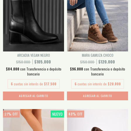
ARCADIA VEGAN NEGRO
MARA GAMUZA CHOCO
$105.000
$120.000
$150.000
$150.000
$84.000
con
Transferencia o depósito
$96.000
con
Transferencia o depósito
bancario
bancario
6
cuotas sin interés de
$17.500
6
cuotas sin interés de
$20.000
AGREGAR AL CARRITO
AGREGAR AL CARRITO
NUEVO
21
%
OFF
48
%
OFF