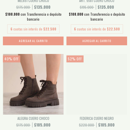
MEL651 CUERO CHOCO
ART. 5581 CUERO CHOCO
$135.000
$135.000
$175.000
$195.000
$108.000
con
Transferencia o depósito
$108.000
con
Transferencia o depósito
bancario
bancario
6
cuotas sin interés de
$22.500
6
cuotas sin interés de
$22.500
AGREGAR AL CARRITO
AGREGAR AL CARRITO
40
%
OFF
52
%
OFF
ALEGRA CUERO CHOCO
FEDERICA CUERO NEGRO
$105.000
$105.000
$175.000
$220.000