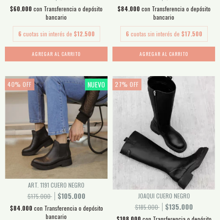
$60.000
con
Transferencia o depósito
$84.000
con
Transferencia o depósito
bancario
bancario
6
cuotas sin interés de
$12.500
6
cuotas sin interés de
$17.500
AGREGAR AL CARRITO
AGREGAR AL CARRITO
NUEVO
40
%
OFF
27
%
OFF
ART. 1191 CUERO NEGRO
$105.000
JOAQUI CUERO NEGRO
$175.000
$135.000
$185.000
$84.000
con
Transferencia o depósito
bancario
$108.000
con
Transferencia o depósito