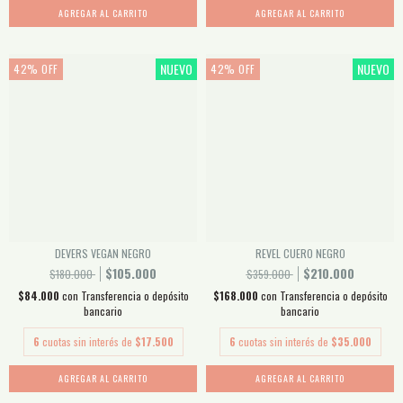
AGREGAR AL CARRITO
AGREGAR AL CARRITO
NUEVO
NUEVO
42
%
OFF
42
%
OFF
DEVERS VEGAN NEGRO
REVEL CUERO NEGRO
$105.000
$210.000
$180.000
$359.000
$84.000
con
Transferencia o depósito
$168.000
con
Transferencia o depósito
bancario
bancario
6
cuotas sin interés de
$17.500
6
cuotas sin interés de
$35.000
AGREGAR AL CARRITO
AGREGAR AL CARRITO