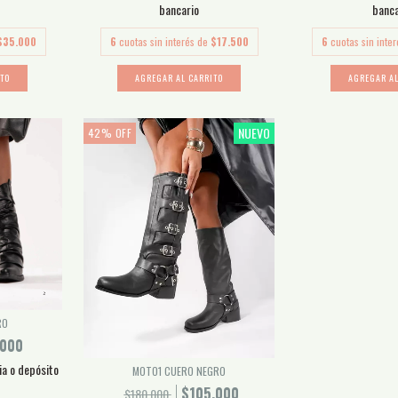
bancario
banca
$35.000
6
cuotas sin interés de
$17.500
6
cuotas sin inte
ITO
AGREGAR AL CARRITO
AGREGAR AL
NUEVO
42
%
OFF
RO
.000
ia o depósito
MOTO1 CUERO NEGRO
$105.000
$180.000