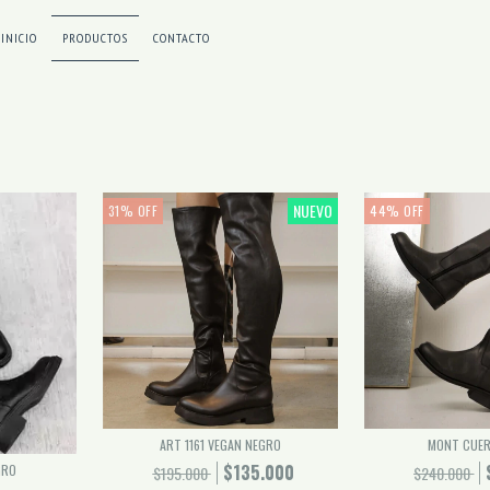
INICIO
PRODUCTOS
CONTACTO
NUEVO
31
%
OFF
44
%
OFF
ART 1161 VEGAN NEGRO
MONT CUER
$135.000
GRO
$195.000
$240.000