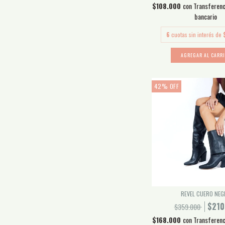
$108.000
con
Transferenc
bancario
6
cuotas sin interés de
AGREGAR AL CARR
42
%
OFF
REVEL CUERO NEG
$210
$359.000
$168.000
con
Transferenc