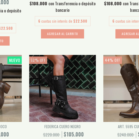
.000
$108.000
con
Transferencia o depósito
$108.000
con
Trans
bancario
banca
ia o depósito
6
cuotas sin interés de
$22.500
6
cuotas sin inte
$22.500
AGREGAR AL CARRITO
AGREGAR AL
ITO
NUEVO
52
%
OFF
44
%
OFF
HOCO
FEDERICA CUERO NEGRO
ART. 5595 C
.000
$105.000
$220.000
$240.000