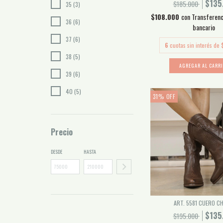
$135
$185.000
35 (3)
$108.000
con
Transferenc
36 (6)
bancario
37 (6)
6
cuotas sin interés de
38 (5)
AGREGAR AL CARR
39 (6)
40 (5)
31
%
OFF
Precio
DESDE
HASTA
ART. 5581 CUERO C
$135
$195.000