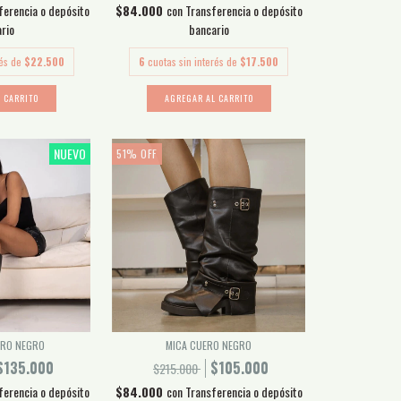
ferencia o depósito
$84.000
con
Transferencia o depósito
rio
bancario
rés de
$22.500
6
cuotas sin interés de
$17.500
 CARRITO
AGREGAR AL CARRITO
NUEVO
51
%
OFF
ERO NEGRO
MICA CUERO NEGRO
$135.000
$105.000
$215.000
ferencia o depósito
$84.000
con
Transferencia o depósito