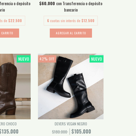
ferencia o depósito
$60.000
con
Transferencia o depósito
rio
bancario
rés de
$22.500
6
cuotas sin interés de
$12.500
 CARRITO
AGREGAR AL CARRITO
NUEVO
NUEVO
42
%
OFF
UERO CHOCO
DEVERS VEGAN NEGRO
$135.000
$105.000
$180.000