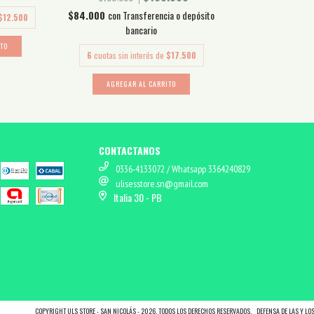
$84.000
con
Transferencia o depósito
$12.500
bancario
ITO
6
cuotas sin interés de
$17.500
AGREGAR AL CARRITO
CONTACTANOS
0336-4133072 / Whatsapp 3364240829
ulisesstore.sn@gmail.com
Italia 30 - PB
COPYRIGHT ULS STORE - SAN NICOLÁS - 2026. TODOS LOS DERECHOS RESERVADOS.
DEFENSA DE LAS Y L