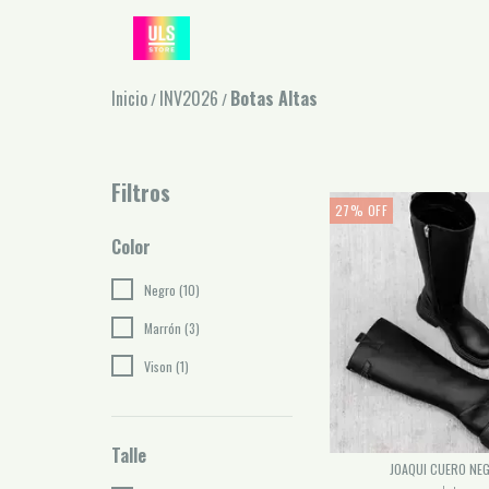
Inicio
INV2026
Botas Altas
/
/
Filtros
27
%
OFF
Color
Negro (10)
Marrón (3)
Vison (1)
Talle
JOAQUI CUERO NE