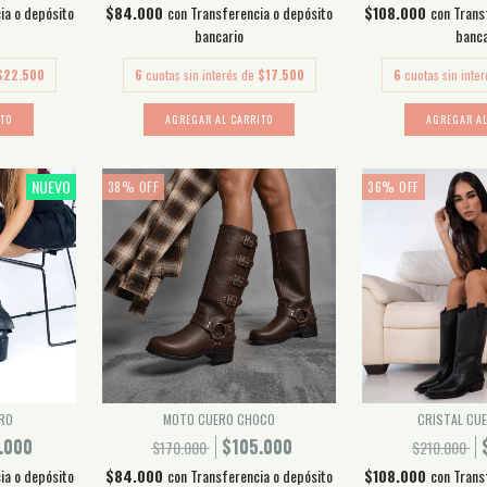
ia o depósito
$84.000
con
Transferencia o depósito
$108.000
con
Trans
bancario
banca
$22.500
6
cuotas sin interés de
$17.500
6
cuotas sin inte
ITO
AGREGAR AL CARRITO
AGREGAR AL
NUEVO
38
%
OFF
36
%
OFF
RO
MOTO CUERO CHOCO
CRISTAL CU
.000
$105.000
$170.000
$210.000
ia o depósito
$84.000
con
Transferencia o depósito
$108.000
con
Trans