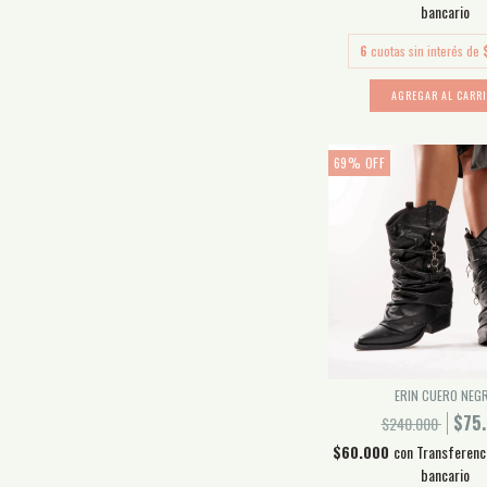
bancario
6
cuotas sin interés de
AGREGAR AL CARR
69
%
OFF
ERIN CUERO NEG
$75
$240.000
$60.000
con
Transferenc
bancario