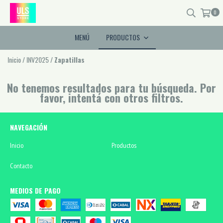
0
MENÚ
PRODUCTOS
Inicio
/
INV2025
/
Zapatillas
No tenemos resultados para tu búsqueda. Por
favor, intentá con otros filtros.
NAVEGACIÓN
Inicio
Productos
Contacto
MEDIOS DE PAGO