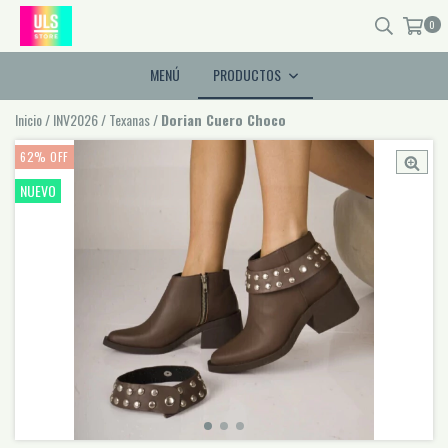
0
MENÚ
PRODUCTOS
Inicio
/
INV2026
/
Texanas
/
Dorian Cuero Choco
62
%
OFF
NUEVO