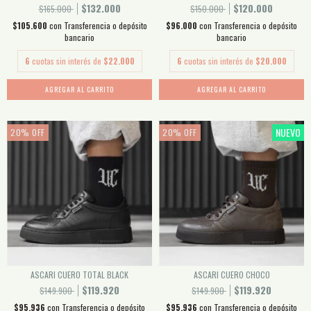
$132.000
$120.000
$165.000
$150.000
$105.600
con
Transferencia o depósito
$96.000
con
Transferencia o depósito
bancario
bancario
6
cuotas sin interés de
$22.000
6
cuotas sin interés de
$20.000
AGREGAR AL CARRITO
AGREGAR AL CARRITO
NUEVO
20
%
OFF
20
%
OFF
ASCARI CUERO TOTAL BLACK
ASCARI CUERO CHOCO
$119.920
$119.920
$149.900
$149.900
$95.936
con
Transferencia o depósito
$95.936
con
Transferencia o depósito