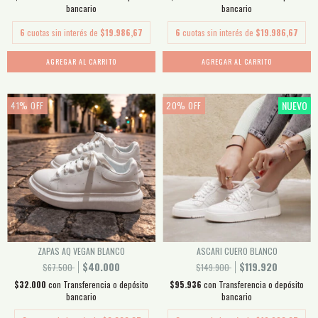
bancario
bancario
6
cuotas sin interés de
$19.986,67
6
cuotas sin interés de
$19.986,67
AGREGAR AL CARRITO
AGREGAR AL CARRITO
NUEVO
41
%
OFF
20
%
OFF
ZAPAS AQ VEGAN BLANCO
ASCARI CUERO BLANCO
$40.000
$119.920
$67.500
$149.900
$32.000
con
Transferencia o depósito
$95.936
con
Transferencia o depósito
bancario
bancario