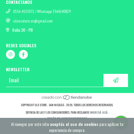
CONTACTANOS
0336-4133072 / Whatsapp 3364240829
ulisesstore.sn@gmail.com
Italia 30 - PB
REDES SOCIALES
NEWSLETTER
COPYRIGHT ULS STORE - SAN NICOLÁS - 2026. TODOS LOS DERECHOS RESERVADOS.
DEFENSA DE LAS Y LOS CONSUMIDORES. PARA RECLAMOS
INGRESÁ ACÁ.
BOTÓN DE ARREPENTIMIENTO
Al navegar por este sitio
aceptás el uso de cookies
para agilizar tu
experiencia de compra.