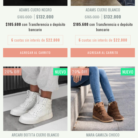
ADAMS CUERO NEGRO
ADAMS CUERO BLANCO
$132.000
$132.000
$165.000
$165.000
$105.600
con
Transferencia o depósito
$105.600
con
Transferencia o depósito
bancario
bancario
6
cuotas sin interés de
$22.000
6
cuotas sin interés de
$22.000
AGREGAR AL CARRITO
AGREGAR AL CARRITO
NUEVO
NUEVO
20
%
OFF
20
%
OFF
ARCARI BOTITA CUERO BLANCO
MARA GAMUZA CHOCO