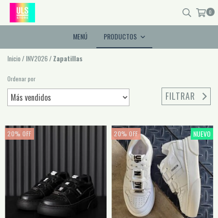
0
MENÚ
PRODUCTOS
Inicio
/
INV2026
/
Zapatillas
Ordenar por
FILTRAR
NUEVO
20
%
OFF
20
%
OFF