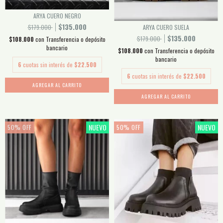
ARYA CUERO NEGRO
$135.000
ARYA CUERO SUELA
$179.000
$135.000
$179.000
$108.000
con
Transferencia o depósito
bancario
$108.000
con
Transferencia o depósito
bancario
6
cuotas sin interés de
$22.500
6
cuotas sin interés de
$22.500
AGREGAR AL CARRITO
AGREGAR AL CARRITO
NUEVO
NUEVO
50
%
OFF
50
%
OFF