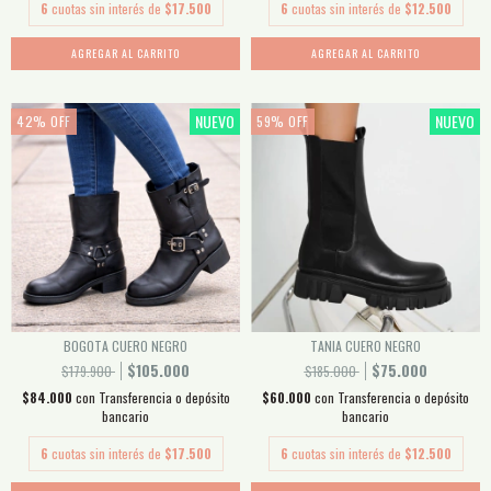
6
cuotas sin interés de
$17.500
6
cuotas sin interés de
$12.500
AGREGAR AL CARRITO
AGREGAR AL CARRITO
NUEVO
NUEVO
42
%
OFF
59
%
OFF
BOGOTA CUERO NEGRO
TANIA CUERO NEGRO
$105.000
$75.000
$179.900
$185.000
$84.000
con
Transferencia o depósito
$60.000
con
Transferencia o depósito
bancario
bancario
6
cuotas sin interés de
$17.500
6
cuotas sin interés de
$12.500