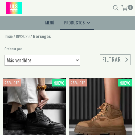
0
MENÚ
PRODUCTOS
Inicio
/
INV2026
/
Borcegos
Ordenar por
FILTRAR
NUEVO
NUEVO
25
%
OFF
25
%
OFF