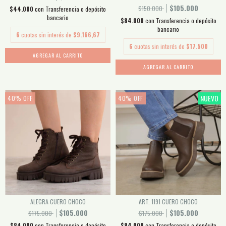
$105.000
$150.000
$44.000
con
Transferencia o depósito
bancario
$84.000
con
Transferencia o depósito
bancario
6
cuotas sin interés de
$9.166,67
6
cuotas sin interés de
$17.500
AGREGAR AL CARRITO
AGREGAR AL CARRITO
NUEVO
40
%
OFF
40
%
OFF
ALEGRA CUERO CHOCO
ART. 1191 CUERO CHOCO
$105.000
$105.000
$175.000
$175.000
$84.000
con
Transferencia o depósito
$84.000
con
Transferencia o depósito