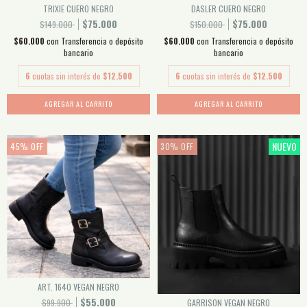
TRIXIE CUERO NEGRO
DASLER CUERO NEGRO
$75.000
$75.000
$149.000
$150.000
$60.000
con
Transferencia o depósito
$60.000
con
Transferencia o depósito
bancario
bancario
6
cuotas sin interés de
$12.500
6
cuotas sin interés de
$12.500
AGREGAR AL CARRITO
AGREGAR AL CARRITO
NUEVO
45
%
OFF
30
%
OFF
ART. 1640 VEGAN NEGRO
$55.000
$99.900
GARRISON VEGAN NEGRO