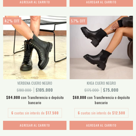
AGREGAR AL CARRITO
AGREGAR AL CARRITO
42
%
OFF
57
%
OFF
VERBENA CUERO NEGRO
KHEA CUERO NEGRO
$105.000
$75.000
$180.000
$175.000
$84.000
con
Transferencia o depósito
$60.000
con
Transferencia o depósito
bancario
bancario
6
cuotas sin interés de
$17.500
6
cuotas sin interés de
$12.500
AGREGAR AL CARRITO
AGREGAR AL CARRITO