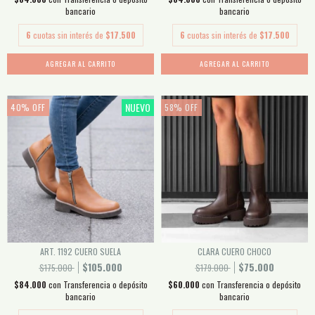
bancario
bancario
6
cuotas sin interés de
$17.500
6
cuotas sin interés de
$17.500
AGREGAR AL CARRITO
AGREGAR AL CARRITO
NUEVO
40
%
OFF
58
%
OFF
ART. 1192 CUERO SUELA
CLARA CUERO CHOCO
$105.000
$75.000
$175.000
$179.000
$84.000
con
Transferencia o depósito
$60.000
con
Transferencia o depósito
bancario
bancario