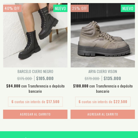
NUEVO
NUEVO
40
%
OFF
25
%
OFF
BARCELO CUERO NEGRO
ARYA CUERO VISON
$105.000
$135.000
$175.000
$179.000
$84.000
con
Transferencia o depósito
$108.000
con
Transferencia o depósito
bancario
bancario
6
cuotas sin interés de
$17.500
6
cuotas sin interés de
$22.500
AGREGAR AL CARRITO
AGREGAR AL CARRITO