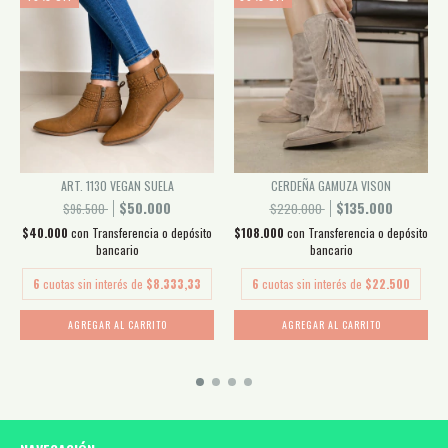
ART. 1130 VEGAN SUELA
CERDEÑA GAMUZA VISON
$50.000
$135.000
$96.500
$220.000
$40.000
con
Transferencia o depósito
$108.000
con
Transferencia o depósito
bancario
bancario
6
cuotas sin interés de
$8.333,33
6
cuotas sin interés de
$22.500
AGREGAR AL CARRITO
AGREGAR AL CARRITO