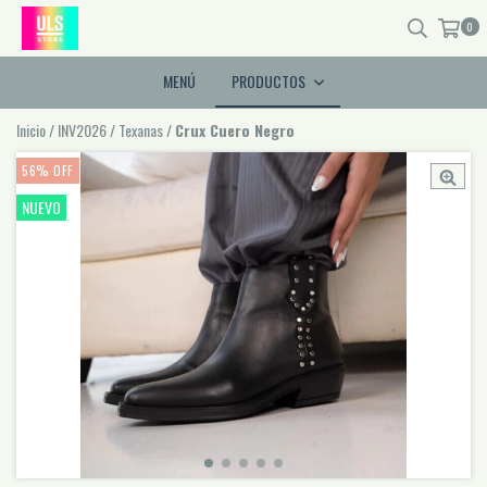
0
MENÚ
PRODUCTOS
Inicio
/
INV2026
/
Texanas
/
Crux Cuero Negro
56
%
OFF
NUEVO