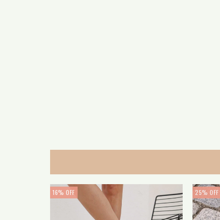
NUEVO
16
%
OFF
25
%
OFF