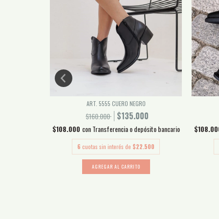
CO
ART. 5555 CUERO NEGRO
00
$135.000
$160.000
pósito bancario
$108.000
con
Transferencia o depósito bancario
$108.0
2.500
6
cuotas sin interés de
$22.500
AGREGAR AL CARRITO