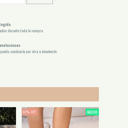
tegida
ados durante toda la compra.
evoluciones
, podés cambiarlo por otro o devolverlo.
NUEVO
61
%
OFF
56
%
OFF