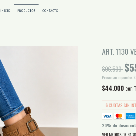
INICIO
PRODUCTOS
CONTACTO
ART. 1130 
$5
$96.500
Precio sin impuestos
$
$44.000
con
6
CUOTAS SIN IN
20% de descuen
VER MEDIOS DE PAG