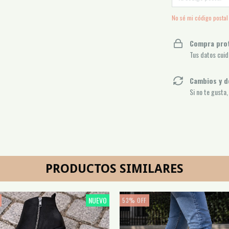
No sé mi código postal
Compra pro
Tus datos cuid
Cambios y d
Si no te gusta
PRODUCTOS SIMILARES
NUEVO
53
%
OFF