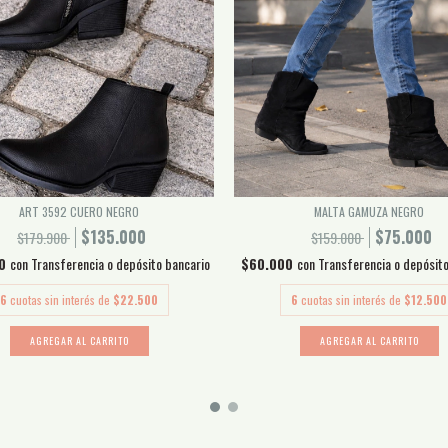
ART 3592 CUERO NEGRO
MALTA GAMUZA NEGRO
$135.000
$75.000
$179.900
$159.000
00
con
Transferencia o depósito bancario
$60.000
con
Transferencia o depósit
6
cuotas sin interés de
$22.500
6
cuotas sin interés de
$12.500
AGREGAR AL CARRITO
AGREGAR AL CARRITO