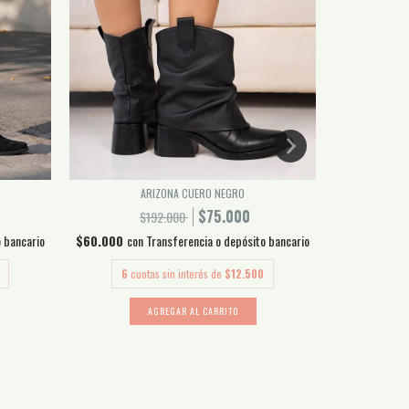
ARIZONA CUERO NEGRO
$75.000
$192.000
o bancario
$60.000
con
Transferencia o depósito bancario
$60.000
con
6
cuotas sin interés de
$12.500
6
cuo
AGREGAR AL CARRITO