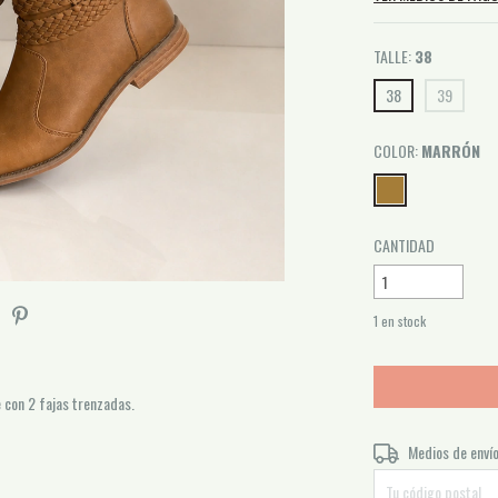
TALLE:
38
38
39
COLOR:
MARRÓN
CANTIDAD
1
en stock
e con 2 fajas trenzadas.
Entregas para el CP:
Medios de enví