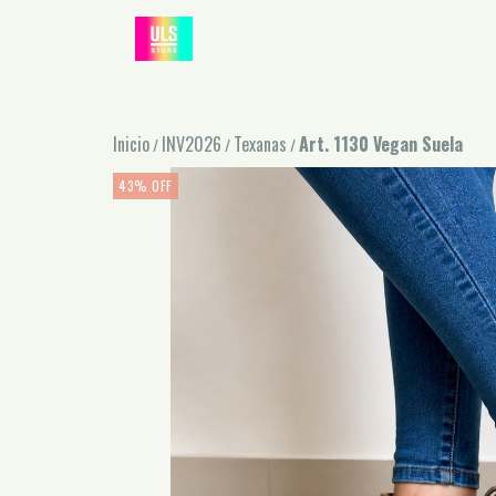
Inicio
INV2026
Texanas
Art. 1130 Vegan Suela
/
/
/
43
%
OFF