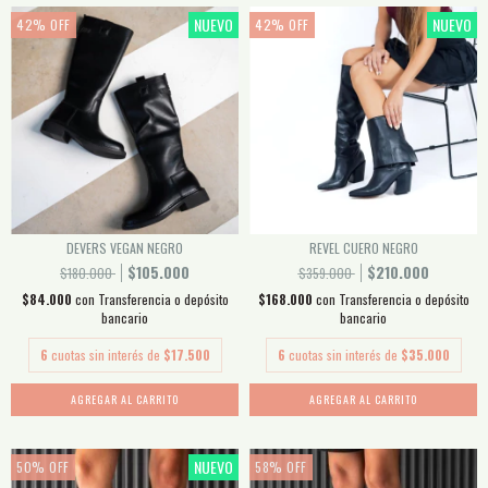
NUEVO
NUEVO
42
%
OFF
42
%
OFF
DEVERS VEGAN NEGRO
REVEL CUERO NEGRO
$105.000
$210.000
$180.000
$359.000
$84.000
con
Transferencia o depósito
$168.000
con
Transferencia o depósito
bancario
bancario
6
cuotas sin interés de
$17.500
6
cuotas sin interés de
$35.000
AGREGAR AL CARRITO
AGREGAR AL CARRITO
NUEVO
50
%
OFF
58
%
OFF