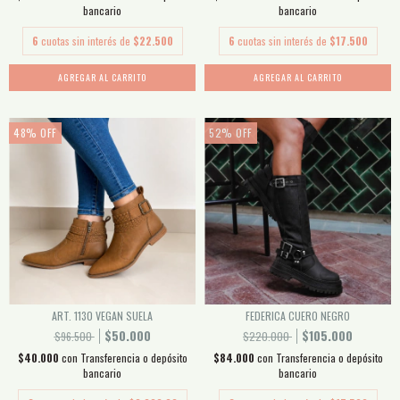
bancario
bancario
6
cuotas sin interés de
$22.500
6
cuotas sin interés de
$17.500
AGREGAR AL CARRITO
AGREGAR AL CARRITO
48
%
OFF
52
%
OFF
ART. 1130 VEGAN SUELA
FEDERICA CUERO NEGRO
$50.000
$105.000
$96.500
$220.000
$40.000
con
Transferencia o depósito
$84.000
con
Transferencia o depósito
bancario
bancario