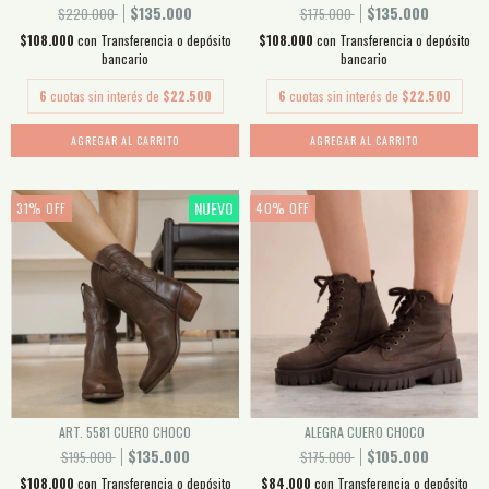
$135.000
$135.000
$220.000
$175.000
$108.000
con
Transferencia o depósito
$108.000
con
Transferencia o depósito
bancario
bancario
6
cuotas sin interés de
$22.500
6
cuotas sin interés de
$22.500
AGREGAR AL CARRITO
AGREGAR AL CARRITO
NUEVO
31
%
OFF
40
%
OFF
ART. 5581 CUERO CHOCO
ALEGRA CUERO CHOCO
$135.000
$105.000
$195.000
$175.000
$108.000
con
Transferencia o depósito
$84.000
con
Transferencia o depósito