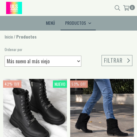
0
MENÚ
PRODUCTOS
Inicio
/
Productos
Ordenar por
FILTRAR
NUEVO
42
%
OFF
53
%
OFF