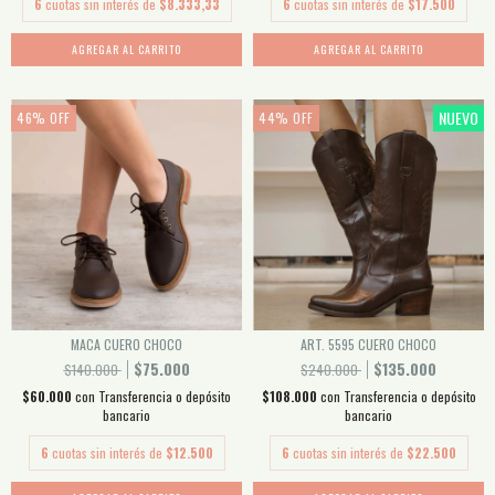
6
cuotas sin interés de
$8.333,33
6
cuotas sin interés de
$17.500
AGREGAR AL CARRITO
AGREGAR AL CARRITO
NUEVO
46
%
OFF
44
%
OFF
MACA CUERO CHOCO
ART. 5595 CUERO CHOCO
$75.000
$135.000
$140.000
$240.000
$60.000
con
Transferencia o depósito
$108.000
con
Transferencia o depósito
bancario
bancario
6
cuotas sin interés de
$12.500
6
cuotas sin interés de
$22.500