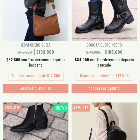
JESSI CUERO SUELA
BOGOTA CUERO NEGRO
$103.500
$105.000
$115.000
$179.900
$82.800
con
Transferencia o depósito
$84.000
con
Transferencia o depósito
bancario
bancario
6
cuotas sin interés de
$17.250
6
cuotas sin interés de
$17.500
AGREGAR AL CARRITO
AGREGAR AL CARRITO
NUEVO
25
%
OFF
34
%
OFF