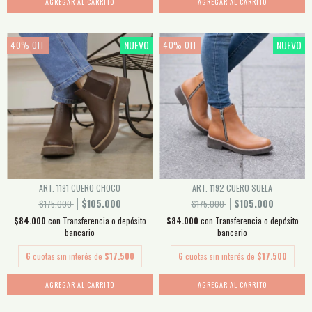
AGREGAR AL CARRITO
AGREGAR AL CARRITO
NUEVO
NUEVO
40
%
OFF
40
%
OFF
ART. 1191 CUERO CHOCO
ART. 1192 CUERO SUELA
$105.000
$105.000
$175.000
$175.000
$84.000
con
Transferencia o depósito
$84.000
con
Transferencia o depósito
bancario
bancario
6
cuotas sin interés de
$17.500
6
cuotas sin interés de
$17.500
AGREGAR AL CARRITO
AGREGAR AL CARRITO