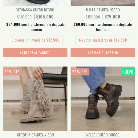
VERNASSA CUERO NEGRO
MALTA GAMUZA NEGRO
$105.000
$75.000
$180.000
$159.000
$84.000
con
Transferencia o depósito
$60.000
con
Transferencia o depósito
bancario
bancario
6
cuotas sin interés de
$17.500
6
cuotas sin interés de
$12.500
AGREGAR AL CARRITO
AGREGAR AL CARRITO
NUEVO
39
%
OFF
23
%
OFF
CERDEÑA GAMUZA VISON
MEL651 CUERO CHOCO