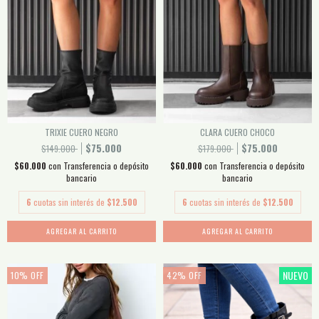
TRIXIE CUERO NEGRO
CLARA CUERO CHOCO
$75.000
$75.000
$149.000
$179.000
$60.000
con
Transferencia o depósito
$60.000
con
Transferencia o depósito
bancario
bancario
6
cuotas sin interés de
$12.500
6
cuotas sin interés de
$12.500
AGREGAR AL CARRITO
AGREGAR AL CARRITO
NUEVO
10
%
OFF
42
%
OFF