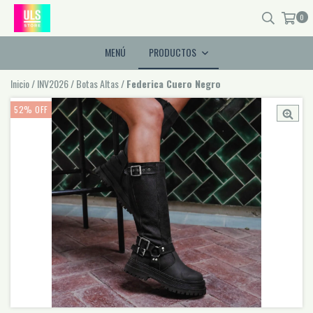
0
MENÚ
PRODUCTOS
Inicio
/
INV2026
/
Botas Altas
/
Federica Cuero Negro
52
%
OFF