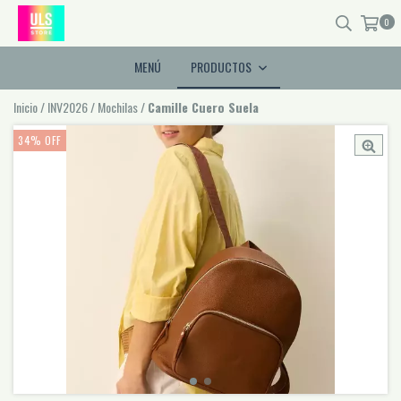
0
MENÚ
PRODUCTOS
Inicio
/
INV2026
/
Mochilas
/
Camille Cuero Suela
34
%
OFF