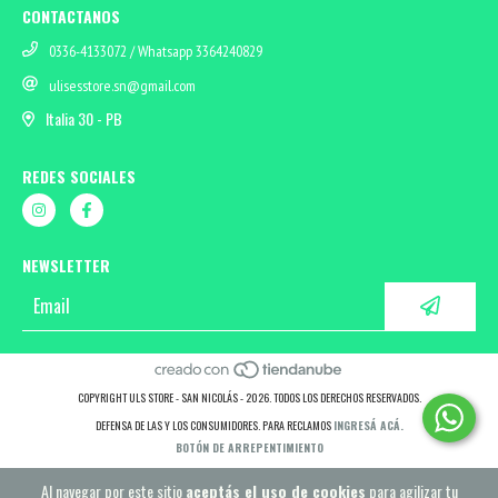
CONTACTANOS
0336-4133072 / Whatsapp 3364240829
ulisesstore.sn@gmail.com
Italia 30 - PB
REDES SOCIALES
NEWSLETTER
COPYRIGHT ULS STORE - SAN NICOLÁS - 2026. TODOS LOS DERECHOS RESERVADOS.
DEFENSA DE LAS Y LOS CONSUMIDORES. PARA RECLAMOS
INGRESÁ ACÁ.
BOTÓN DE ARREPENTIMIENTO
Al navegar por este sitio
aceptás el uso de cookies
para agilizar tu